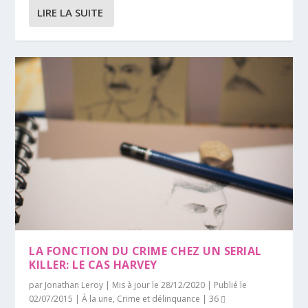
LIRE LA SUITE
LA FONCTION DU CRIME CHEZ UN SERIAL
KILLER: LE CAS HARVEY
par
Jonathan Leroy
|
Mis à jour le 28/12/2020 | Publié le
02/07/2015
|
À la une
,
Crime et délinquance
|
36