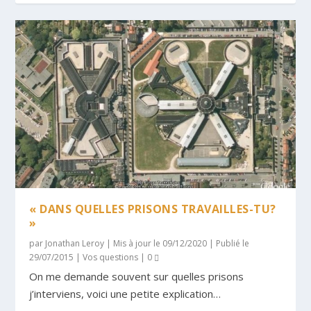
« DANS QUELLES PRISONS TRAVAILLES-TU?
»
par
Jonathan Leroy
|
Mis à jour le 09/12/2020 | Publié le
29/07/2015
|
Vos questions
|
0
On me demande souvent sur quelles prisons
j’interviens, voici une petite explication…