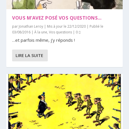
VOUS M’AVEZ POSÉ VOS QUESTIONS…
par
Jonathan Leroy
|
Mis à jour le 22/12/2020 | Publié le
03/08/2016
|
À la une
,
Vos questions
|
0
…et parfois même, j’y réponds !
LIRE LA SUITE