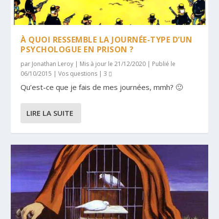
À QUOI RESSEMBLE LA JOURNÉE-TYPE D’UN
PSYCHOLOGUE EN PRISON ?
par
Jonathan Leroy
|
Mis à jour le 21/12/2020 | Publié le
06/10/2015
|
Vos questions
|
3
Qu’est-ce que je fais de mes journées, mmh? 🙂
LIRE LA SUITE