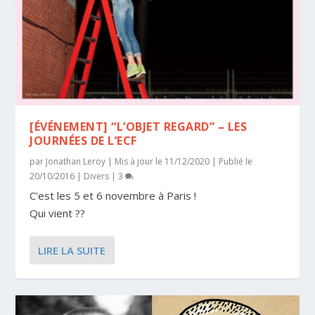
[ÉVÉNEMENT] “L’OBJET REGARD” – LES
JOURNÉES DE L’ECF
par
Jonathan Leroy
|
Mis à jour le 11/12/2020 | Publié le
20/10/2016
|
Divers
|
3
C’est les 5 et 6 novembre à Paris !
Qui vient ??
LIRE LA SUITE