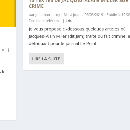
10 TEXTES DE JACQUES-ALAIN MILLER SUR 
CRIME
par
Jonathan Leroy
|
Mis à jour le 06/03/2019 | Publié le 12/
Textes de référence
|
4
Je vous propose ci-dessous quelques articles où
Jacques-Alain Miller (dit Jam) traite du fait criminel 
délinquant pour le journal Le Point.
/2015
|
LIRE LA SUITE
 le
u