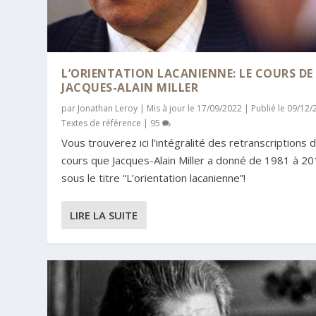
L’ORIENTATION LACANIENNE: LE COURS DE
JACQUES-ALAIN MILLER
par
Jonathan Leroy
|
Mis à jour le 17/09/2022 | Publié le 09/12
Textes de référence
|
95
Vous trouverez ici l’intégralité des retranscriptions 
cours que Jacques-Alain Miller a donné de 1981 à 2
sous le titre “L’orientation lacanienne”!
LIRE LA SUITE