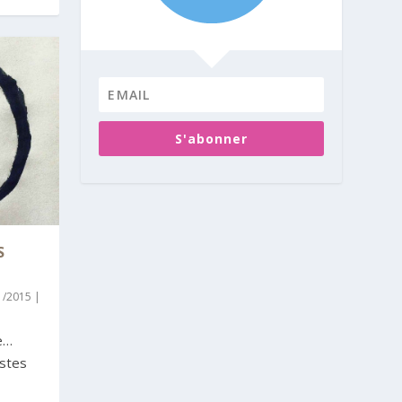
S'abonner
S
11/2015
|
e…
ystes