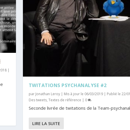
E
/2018
|
ne
TWITATIONS PSYCHANALYSE #2
par
Jonathan Leroy
|
Mis à jour le 06/03/2019 | Publié le 22/
Des tweets
,
Textes de référence
|
0
Seconde livrée de twitations de la Team-psychanal
LIRE LA SUITE