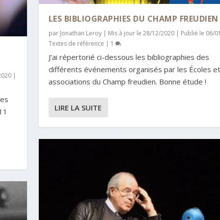
LES BIBLIOGRAPHIES DU CHAMP FREUDIEN
par
Jonathan Leroy
|
Mis à jour le 28/12/2020 | Publié le 06/
Textes de référence
|
1
J’ai répertorié ci-dessous les bibliographies des
différents événements organisés par les Écoles e
/2020
|
associations du Champ freudien. Bonne étude !
des
LIRE LA SUITE
011