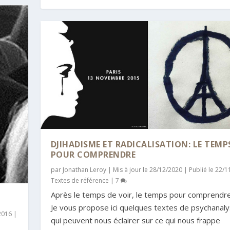
DJIHADISME ET RADICALISATION: LE TEMP
POUR COMPRENDRE
par
Jonathan Leroy
|
Mis à jour le 28/12/2020 | Publié le 22/
Textes de référence
|
7
Après le temps de voir, le temps pour comprendr
Je vous propose ici quelques textes de psychanal
/2016
|
qui peuvent nous éclairer sur ce qui nous frappe