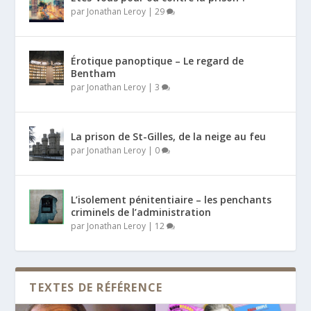
par
Jonathan Leroy
|
29
Érotique panoptique – Le regard de
Bentham
par
Jonathan Leroy
|
3
La prison de St-Gilles, de la neige au feu
par
Jonathan Leroy
|
0
L’isolement pénitentiaire – les penchants
criminels de l’administration
par
Jonathan Leroy
|
12
TEXTES DE RÉFÉRENCE
Dernier