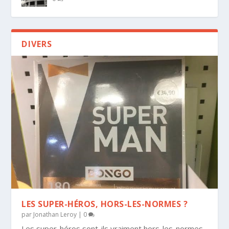
DIVERS
Dernier
LES SUPER-HÉROS, HORS-LES-NORMES ?
par
Jonathan Leroy
|
0
Les super-héros sont-ils vraiment hors-les-normes