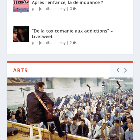
Après l’enfance, la délinquance ?
par
Jonathan Leroy
|
0
“De la toxicomanie aux addictions” –
Livetweet
par
Jonathan Leroy
|
2
ARTS