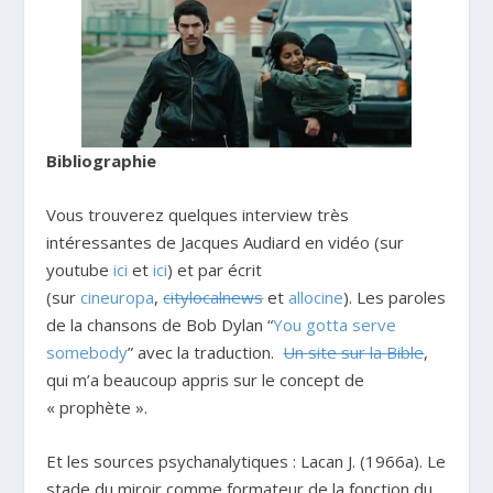
Bibliographie
Vous trouverez quelques interview très
intéressantes de Jacques Audiard en vidéo (sur
youtube
ici
et
ici
) et par écrit
(sur
cineuropa
,
citylocalnews
et
allocine
). Les paroles
de la chansons de Bob Dylan “
You gotta serve
somebody
” avec la traduction.
Un site sur la Bible
,
qui m’a beaucoup appris sur le concept de
« prophète ».
Et les sources psychanalytiques : Lacan J. (1966a). Le
stade du miroir comme formateur de la fonction du