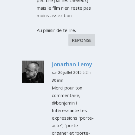
peu tiré par les cheveux)
mais le film n’en reste pas
moins assez bon.
Au plaisir de te lire.
RÉPONSE
Jonathan Leroy
sur 26 juillet 2015 à 2 h
30 min
Merci pour ton
commentaire,
@benjamin !
Intéressante tes
expressions “porte-
acte”, “porte-
organe” et “porte-