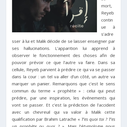
mort,
Reyeb
contin
ue à
s’adre
sser à lui et Malik décide de se laisser enseigner par
ses hallucinations. L’apparition lui apprend à
observer le fonctionnement des choses afin de
pouvoir prévoir ce que l’autre va faire. Dans sa
cellule, Reyeb parvient à prédire ce qui va se passer
dans la cour : un tel va aller d’un côté, un autre va
marquer un panier. Remarquons que c’est le sens
commun du terme « prophète » : celui qui peut
prédire, par une inspiration, les événements qui
vont se passer. Et c’est la prédiction de l’accident
avec un chevreuil qui va valoir à Malik cette
qualification par Brahim Latrache «
T’es quoi toi ? T’es
un prophète ou quoi ?
». Mais l’étymologie nous