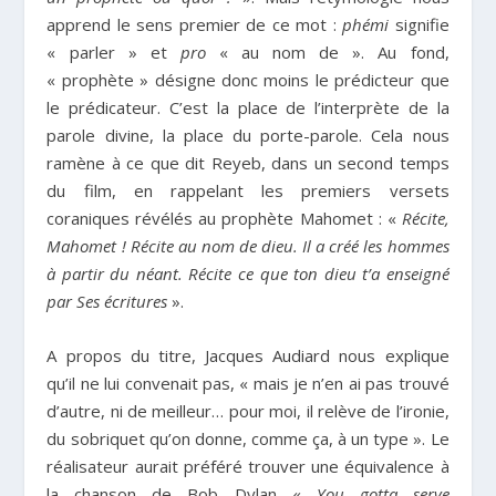
apprend le sens premier de ce mot :
phémi
signifie
« parler » et
pro
« au nom de ». Au fond,
« prophète » désigne donc moins le prédicteur que
le prédicateur. C’est la place de l’interprète de la
parole divine, la place du porte-parole. Cela nous
ramène à ce que dit Reyeb, dans un second temps
du film, en rappelant les premiers versets
coraniques révélés au prophète Mahomet : «
Récite,
Mahomet ! Récite au nom de dieu. Il a créé les hommes
à partir du néant. Récite ce que ton dieu t’a enseigné
par Ses écritures
».
A propos du titre, Jacques Audiard nous explique
qu’il ne lui convenait pas, « mais je n’en ai pas trouvé
d’autre, ni de meilleur… pour moi, il relève de l’ironie,
du sobriquet qu’on donne, comme ça, à un type ». Le
réalisateur aurait préféré trouver une équivalence à
la chanson de Bob Dylan «
You gotta serve