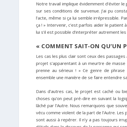
Notre travail implique évidemment d’éviter le 
sur ses conditions de survenue. J’ai pu const
l’acte, même si ça lui semble irrépressible. Par
ça ! » Intervenir, c’est parfois aider le patien
lui s’il est possible d’interpréter autrement les
« COMMENT SAIT-ON QU’UN P
Les cas les plus clair sont ceux des passages à 
projet s’apparentant à un meurtre de masse 
prenne au sérieux ! » Ce genre de phrase 
ensemble une manière de se faire entendre san
Dans d’autres cas, le projet est caché ou bi
choses qu’on peut pré-dire en suivant la logiq
lâché par l’Autre. Nous remarquons que souven
vécu comme violent de la part de l’Autre. Les 
sont aussi à repérer. Il n’y a pas toujours irr
détails dans le discours de la personne qui so