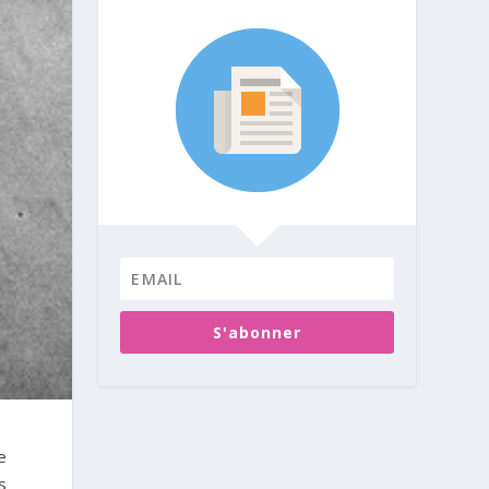
S'abonner
e
s