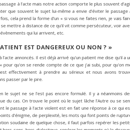
passage à l’acte mais notre action comporte le plus souvent d’agi
ater que souvent le sujet lui-même a envie d’éviter le passage 
fois, cela prend la forme d’un « si vous ne faites rien, je vais fair
t à se mettre à distance de ce qu’il vit comme persécuteur, voir ave
 évènements qui lui arrivent, etc.
ATIENT EST DANGEREUX OU NON ? »
l’acte annoncés. Il est déjà arrivé qu’un patient me dise qu’il a u
« pour qu’on se rende compte de ce que j’ai subi, pour qu’on m
est effectivement à prendre au sérieux et nous avons trouv
s passer par le pire.
en le sujet ne se l’est pas encore formulé. Il y a néanmoins de
ue du cas. On trouve le point où le sujet lâche l’Autre ou se sen
t le passage à l’acte violent est en fait une réponse à ce qui es
points d’énigme, de perplexité, les mots qui font points de ruptur
uption soudaine de quelque chose, il faut parfois repérer les petit
nt hors-sens, hors-dialectique, repérer les moments où le discour