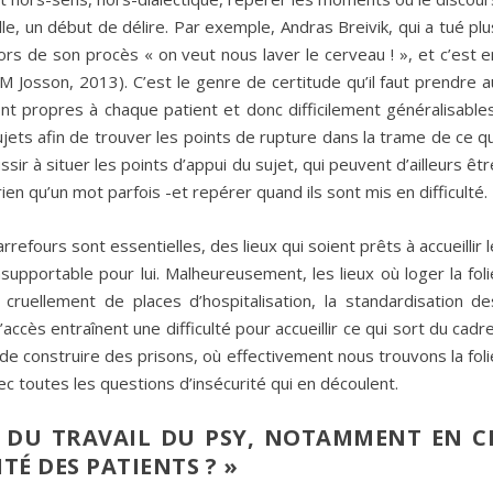
le, un début de délire. Par exemple, Andras Breivik, qui a tué plu
s de son procès « on veut nous laver le cerveau ! », et c’est e
-M Josson, 2013). C’est le genre de certitude qu’il faut prendre a
ont propres à chaque patient et donc difficilement généralisables
ujets afin de trouver les points de rupture dans la trame de ce qu
ussir à situer les points d’appui du sujet, qui peuvent d’ailleurs êtr
rien qu’un mot parfois -et repérer quand ils sont mis en difficulté.
efours sont essentielles, des lieux qui soient prêts à accueillir l
pportable pour lui. Malheureusement, les lieux où loger la foli
cruellement de places d’hospitalisation, la standardisation de
’accès entraînent une difficulté pour accueillir ce qui sort du cadre
t de construire des prisons, où effectivement nous trouvons la foli
vec toutes les questions d’insécurité qui en découlent.
S DU TRAVAIL DU PSY, NOTAMMENT EN C
É DES PATIENTS ? »