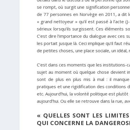
se rompt, où surgit une signification personnel
de 77 personnes en Norvège en 2011, a dit lor
« grand nettoyeur » qu’il est passé à l’acte (J
sérieux lorsqu’ils surgissent. Ces éléments s
C’est dire l’importance du dialogue avec ces s
les portait jusque là. Ceci implique qu’il faut ré
de petites choses, une place sociale, un idéal, 
C’est dans ces moments que les institutions-carr
sujet au moment où quelque chose devient insu
sont de plus en plus mis à mal : il manque 
pratiques et une rigidification des conditions d
etc. Aujourd’hui, la volonté politique est plutô
aujourd’hui. Ou elle se retrouve dans la rue, a
« QUELLES SONT LES LIMITE
QUI CONCERNE LA DANGEROSIT