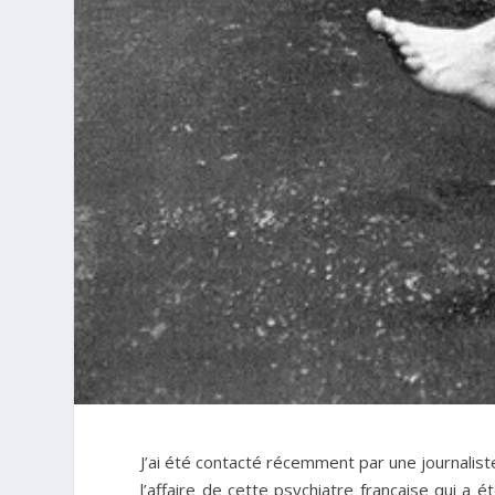
J’ai été contacté récemment par une journalist
l’affaire de cette psychiatre française qui 