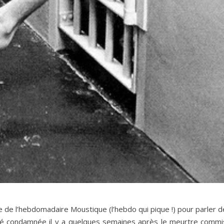
e de l’hebdomadaire Moustique (l’hebdo qui pique !) pour parler d
a été condamnée il y a quelques semaines après le meurtre commi