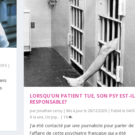
/2015
|
dans
is
LORSQU’UN PATIENT TUE, SON PSY EST-I
RESPONSABLE?
par
Jonathan Leroy
|
Mis à jour le 28/12/2020 | Publié le 04/
À la une
,
Un psy...
|
16
J’ai été contacté par une journaliste pour parler de
l’affaire de cette psychiatre française qui a été