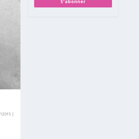
S'abonner
L
07/2015
|