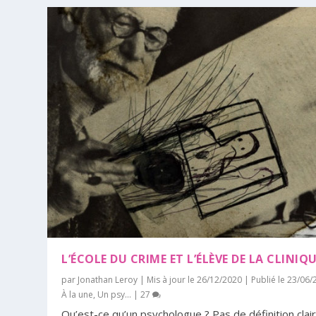
L’ÉCOLE DU CRIME ET L’ÉLÈVE DE LA CLINIQ
par
Jonathan Leroy
|
Mis à jour le 26/12/2020 | Publié le 23/06
À la une
,
Un psy...
|
27
Qu’est-ce qu’un psychologue ? Pas de définition clair