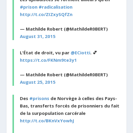
#prison
#radicalisation
http://t.co/ZIZxySQfZn
— Mathilde Robert (@MathildeR0BERT)
August 31, 2015
L'État de droit, vu par
@ECiotti
. 💕
https://t.co/FKNm9te3y1
— Mathilde Robert (@MathildeR0BERT)
August 25, 2015
Des
#prisons
de Norvège à celles des Pays-
Bas, transferts forcés de prisonniers du fait
de la surpopulation carcérale
http://t.co/BKnVxYowhJ