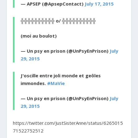
— APSEP (@ApsepContact)
July 17, 2015
╬╬╬╬╬╬╬╬╬╬ o/ ╬╬╬╬╬╬╬╬╬╬
(moi au boulot)
— Un psy en prison (@UnPsyEnPrison)
July
29, 2015
J'oscille entre joli monde et geôles
immondes.
#MaVie
— Un psy en prison (@UnPsyEnPrison)
July
29, 2015
https://twitter.com/JustSisterAnne/status/6265015
71522752512