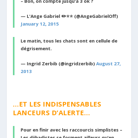
– Bon, on compte jusqu'à 3 ok ?
— L'Ange Gabriel ✏️⭐️⭐️ (@AngeGabrielOff)
January 12, 2015
Le matin, tous les chats sont en cellule de
dégrisement.
— Ingrid Zerbib (@ingridzerbib)
August 27,
2013
…ET LES INDISPENSABLES
LANCEURS D’ALERTE…
Pour en finir avec les raccourcis simplistes –
Les djihadistes se forment ailleurs qu’en