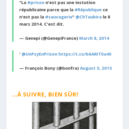
"La
#prison
n'est pas une instution
républicaine parce que la
#République
ce
n'est pas la
#sauvagerie
"
@ChTaubira
le 8
mars 2014. C'est dit.
— Genepi (@GenepiFrance)
March 8, 2014
'
@UnPsyEnPrison
https://t.co/b6ARIT0a40
— François Bony (@bonfra)
August 5, 2015
…À SUIVRE, BIEN SÛR!