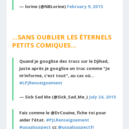
— lorine (@NBLorine)
February 9, 2015
…SANS OUBLIER LES ÉTERNELS
PETITS COMIQUES…
Quand je googlise des trucs sur le Djihad,
juste après je googlise un truc comme "Je
m'informe, c'est tout", au cas où…
#LPJRenseignement
— Sick Sad Me (@Sick_Sad_Me_)
July 24, 2015
Fais comme le @DrCouine, fiche toi pour
aider l'état.
#PJLRenseignement
#usualsuspect
cc
@usualsuspectfr