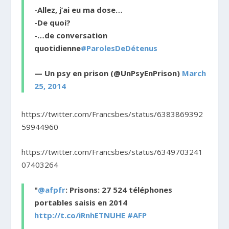
-Allez, j’ai eu ma dose…
-De quoi?
-…de conversation
quotidienne
#ParolesDeDétenus
— Un psy en prison (@UnPsyEnPrison)
March
25, 2014
https://twitter.com/Francsbes/status/6383869392
59944960
https://twitter.com/Francsbes/status/6349703241
07403264
"
@afpfr
: Prisons: 27 524 téléphones
portables saisis en 2014
http://t.co/iRnhETNUHE
#AFP