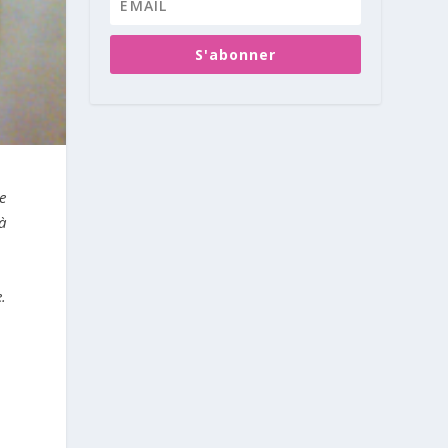
S'abonner
e
à
.