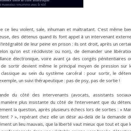
 de ce lieu violent, sale, inhumain et maltraitant. C’est même bie
use, des détenus quand ils font appel à un intervenant externe
ntégralité de leur peine en prison : ils ont droit, après un certai
on qu’on est récidiviste ou non), de demander une libératio
illance électronique, voire avant ça des congés pénitentiaires o
é de sortir devient même le principal moyen de pression sur l
 classique au sein du système carcéral : pour sortir, le déten
exemple, un suivi thérapeutique : pas de psy, pas de sortie !
ande du côté des intervenants (avocats, assistants sociaux
manière plus insistante du côté de l’intervenant que du détenu
ement la question, après plusieurs échecs lors de sorties : « Mai
ortent ? », repérant chez elle un désir au-delà de la demande d
cément un lieu mauvais, que la liberté vaut mieux que tout et que l