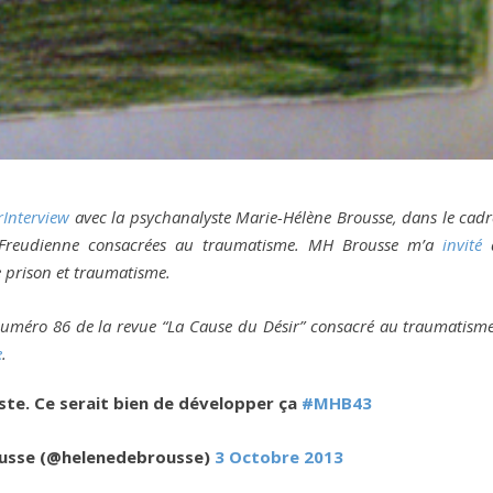
rInterview
avec la psychanalyste Marie-Hélène Brousse, dans le cadr
 Freudienne consacrées au traumatisme. MH Brousse m’a
invité
 prison et traumatisme.
le numéro 86 de la revue “La Cause du Désir” consacré au traumatisme
e
.
ste. Ce serait bien de développer ça
#MHB43
usse (@helenedebrousse)
3 Octobre 2013