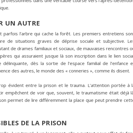
professionnels dans une véritable course vers l’après-détention
ique.
R UN AUTRE
t parfois l’arbre qui cache la forêt. Les premiers entretiens son
e de situations graves de déprise sociale et subjective. Le
autant de drames familiaux et sociaux, de mauvaises rencontres o
res qui assuraient jusque là son inscription dans le lien social
délinquante, dès la sortie de l’espace familial de l’enfance e
fluence des autres, le monde des « conneries », comme ils disent.
rop évident entre la prison et le trauma. L’attention portée à l
ortir empêchent de voir que, souvent, le traumatisme était déjà là
prison permet de lire différemment la place que peut prendre cett
BLES DE LA PRISON