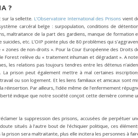
A ?
sur la sellette.
L’Observatoire International des Prisons
vient d
système carcéral belge : surpopulation, conditions de détention
oins, maltraitance de la part des gardiens, manque de formation e
e suicides, etc. L’OIP pointe plus de 80 problèmes qui s’aggraven
e « zones de non-droits ». Pour la Cour Européenne des Droits d
 de Forest relève du « traitement inhumain et dégradant ». A note
s, les relations pas toujours tendres entre les détenus n’aiden
e. La prison peut également mettre à mal certaines inscription
 travail ou son logement. Et les liens familiaux et amicaux sont mi
 la réinsertion. Par ailleurs, l’idée même de l’enfermement répugn
e liberté indique que notre société conçoit cette dernière comme u
 réclamer la suppression des prisons, accusées de perpétuer un
 doute situés à l’autre bout de l’échiquier politique, ces élément
 la prison sera maltraitante, plus elle incitera les personnes à fair