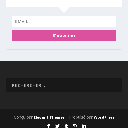
S'abonner
Conçu par
| Propulsé par
Elegant Themes
WordPress