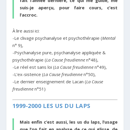
fait l’année dernière, ce qui me guide, me
suis-je aperçu, pour faire cours, c’est
l’accroc.
À lire aussi ici:
-Le clivage psychanalyse et psychothérapie (
Mental
n° 9),
-Psychanalyse pure, psychanalyse appliquée &
psychothérapie (
La Cause freudienne
n°48),
-Le réel est sans loi (
La Cause freudienne
n°49),
-L’ex-sistence (
La Cause freudienne
n°50),
-Le dernier enseignement de Lacan (
La Cause
freudienne
n°51)
1999-2000 LES US DU LAPS
Mais enfin c’est aussi, les us du laps, l’usage
que l’on fait en analyse de ce qui glisse, de