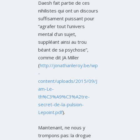
Daesh fait partie de ces
nihilistes qui ont un discours
suffisament puissant pour
“agrafer tout l’univers
mental d’un sujet,
suppléant ainsi au trou
béant de sa psychose”,
comme dit JA Miller
(
http://jonathanleroy.be/wp
-
content/uploads/2015/09/J
am-Le-
th%C3%A9%C3%A2tre-
secret-de-la-pulsion-
Lepoint.pdf
).
Maintenant, ne nous y
trompons pas: la drogue