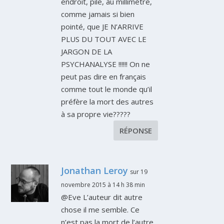
endroit, pile, au millimètre,
comme jamais si bien
pointé, que JE N’ARRIVE
PLUS DU TOUT AVEC LE
JARGON DE LA
PSYCHANALYSE !!!!!! On ne
peut pas dire en français
comme tout le monde qu’il
préfère la mort des autres
à sa propre vie?????
RÉPONSE
Jonathan Leroy
sur 19
novembre 2015 à 14 h 38 min
@Eve L’auteur dit autre
chose il me semble. Ce
n’est pas la mort de l’autre